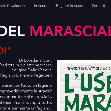
rale Cavaionese
In scena
Ragazzi in scena
Contatti
 DEL
MARASCIA
O!"
Di Loredana Cont
Tradotta in dialetto veronese
da Igino Dalle Vedove
Reg
ia di Ermanno Regattieri
investe con l’auto un fagiano
imprevedibilmente la strada?
ano appartiene al maresciallo
abinieri, ma che, soprattutto,
non è per niente un fagiano!