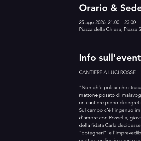
Orario & Sed
25 ago 2026, 21:00 – 23:00
Piazza della Chiesa, Piazza 
Info sull'even
CANTIERE A LUCI ROSSE
“Non gh’è polsar che straca” 
mattone posato di malavoglia
un cantiere pieno di segreti
Sul campo c’è l’ingenuo imp
d’amore con Rossella, giov
della fidata Carla decidesse
“botegheri”, e l’imprevedibi
mettere ordine in questo int