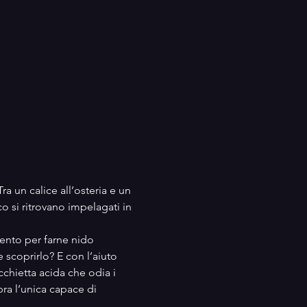
a un calice all’osteria e un 
 si ritrovano impelagati in 
ento per farne nido 
coprirlo? E con l’aiuto 
chietta acida che odia i 
ra l’unica capace di 