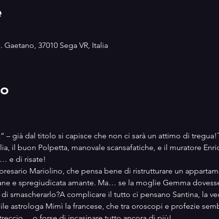
e
S. Gaetano, 37010 Sega VR, Italia
to
– già dal titolo si capisce che non ci sarà un attimo di tregua!Tr
, il buon Polpetta, manovale scansafatiche, e il muratore Enrico
… e di risate!
resario Mariolino, che pensa bene di ristrutturare un appartam
ane e spregiudicata amante. Ma… se la moglie Gemma dovesse s
 di smascherarlo?A complicare il tutto ci pensano Santina, la vec
le astrologa Mimì la francese, che tra oroscopi e profezie semb
reccio… o forse di incasinare tutto ancora di più!