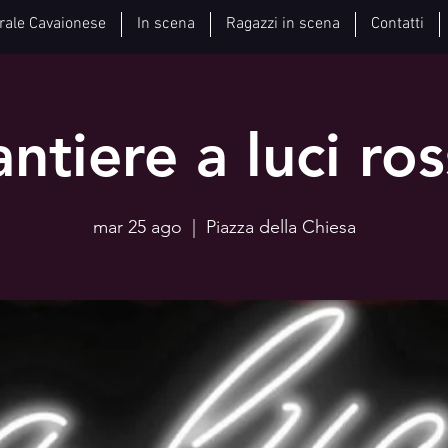
rale Cavaionese
In scena
Ragazzi in scena
Contatti
ntiere a luci ro
mar 25 ago
  |  
Piazza della Chiesa