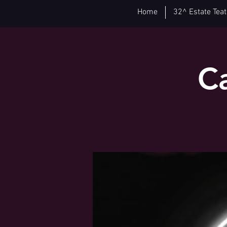
Home
32^ Estate Teat
Ca