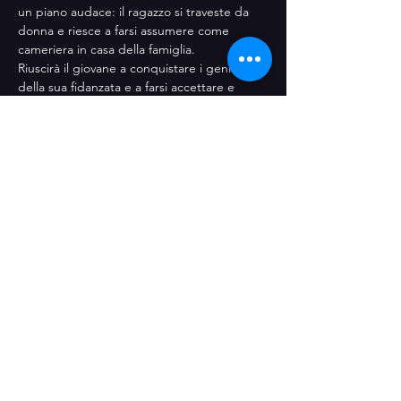
un piano audace: il ragazzo si traveste da 
donna e riesce a farsi assumere come 
cameriera in casa della famiglia.
Riuscirà il giovane a conquistare i genitori 
della sua fidanzata e a farsi accettare e 
benvolere da loro?
Si mostrerà all’altezza di questa famiglia per 
bene?
Mostra di più
Condividi questo evento
© 2020 Amici Teatro dell'Attorchio APS