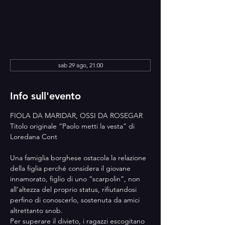
30 ago 2026, 21:00 – 23:00
Teatro Arena Torcolo, Via Vittorio Veneto, 1,
37010 Cavaion Veronese VR, Italia
Altre date
sab 29 ago, 21:00
Info sull'evento
FIOLA DA MARIDAR, OSSI DA ROSEGAR
Titolo originale “Paolo metti la vesta” di 
Loredana Cont
Una famiglia borghese ostacola la relazione 
della figlia perché considera il giovane 
innamorato, figlio di uno “scarpolin”, non 
all’altezza del proprio status, rifiutandosi 
perfino di conoscerlo, sostenuta da amici 
altrettanto snob.
Per superare il divieto, i ragazzi escogitano 