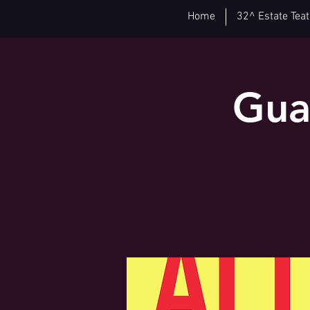
Home
32^ Estate Teat
Guai