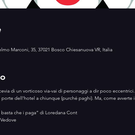
e
ielmo Marconi, 35, 37021 Bosco Chiesanuova VR, Italia
to
cevia di un vorticoso via-vai di personaggi a dir poco eccentrici. 
porte dell'hotel a chiunque (purché paghi). Ma, come avverte il t
en basta che i paga” di Loredana Cont
e Vedove
i