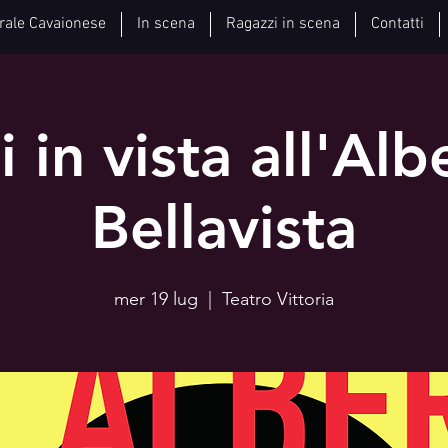
rale Cavaionese
In scena
Ragazzi in scena
Contatti
 in vista all'Al
Bellavista
mer 19 lug
  |  
Teatro Vittoria