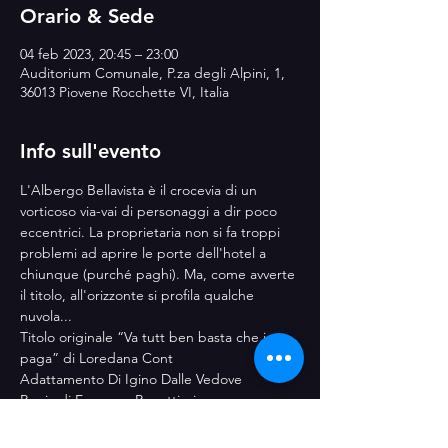
Orario & Sede
04 feb 2023, 20:45 – 23:00
Auditorium Comunale, P.za degli Alpini, 1,
36013 Piovene Rocchette VI, Italia
Info sull'evento
L'Albergo Bellavista è il crocevia di un 
vorticoso via-vai di personaggi a dir poco 
eccentrici. La proprietaria non si fa troppi 
problemi ad aprire le porte dell'hotel a 
chiunque (purché paghi). Ma, come avverte 
il titolo, all'orizzonte si profila qualche 
nuvola...
Titolo originale “Va tutt ben basta che i 
paga” di Loredana Cont
Adattamento Di Igino Dalle Vedove
Regia di Ermanno Regattieri
More info