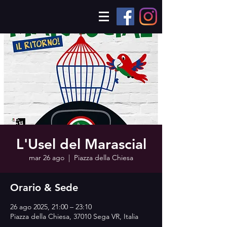
L'Usel del Marascial
mar 26 ago
  |  
Piazza della Chiesa
Orario & Sede
26 ago 2025, 21:00 – 23:10
Piazza della Chiesa, 37010 Sega VR, Italia