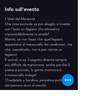
Info sull'evento
L'Usel del Marascial 
Che cosa succede se per sbaglio si investe 
con l’auto un fagiano che attraversa 
imprevedibilmente la strada?
Niente, se non fosse che quel fagiano 
appartiene al maresciallo dei carabinieri, ma 
che, soprattutto, non è per niente un 
fagiano!
E quindi, si sa, il segreto diventa sempre 
più difficile da mantenere, anche perché il 
paese è piccolo, la gente mormora e... 
il maresciallo indaga!
Chiedetelo a Serafina, perpetua pettegola 
del parroco duro d’orecchi.
Mostra di più