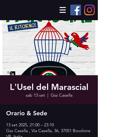
L'Usel del Marascial
sab 13 set
  |  
Gss Casella
Orario & Sede
13 set 2025, 21:00 – 23:10
Gss Casella , Via Casella, 36, 37051 Bovolone
VR, Italia