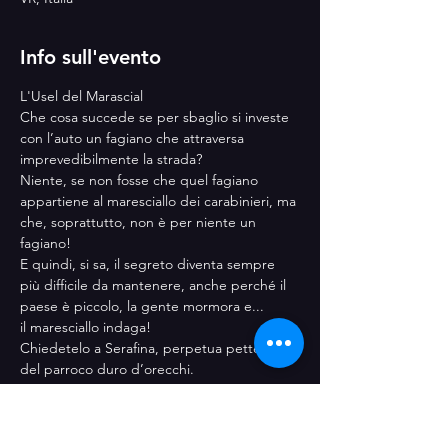
Info sull'evento
L'Usel del Marascial 
Che cosa succede se per sbaglio si investe 
con l’auto un fagiano che attraversa 
imprevedibilmente la strada?
Niente, se non fosse che quel fagiano 
appartiene al maresciallo dei carabinieri, ma 
che, soprattutto, non è per niente un 
fagiano!
E quindi, si sa, il segreto diventa sempre 
più difficile da mantenere, anche perché il 
paese è piccolo, la gente mormora e... 
il maresciallo indaga!
Chiedetelo a Serafina, perpetua pettegola 
del parroco duro d’orecchi.
Mostra di più