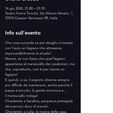
16 giu 2024, 21:00 – 23:10
Teatro Arena Torcolo, Via Vittorio Veneto, 1,
37010 Cavaion Veronese VR, Italia
Info sull'evento
Che cosa succede se per sbaglio si investe 
con l’auto un fagiano che attraversa 
imprevedibilmente la strada?
Niente, se non fosse che quel fagiano 
appartiene al maresciallo dei carabinieri, ma 
che, soprattutto, non è per niente un 
fagiano!
E quindi, si sa, il segreto diventa sempre 
più difficile da mantenere, anche perché il 
paese è piccolo, la gente mormora e... 
il maresciallo indaga!
Chiedetelo a Serafina, perpetua pettegola 
del parroco duro d’orecchi.
Chiedetelo a Lidia, la regina della casa, 