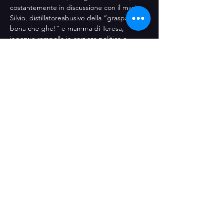
costantemente in discussione con il marito 
Silvio, distillatoreabusivo della “graspa pi 
bona che ghe!” e mamma di Teresa, 
ingenua rampolla in carriera politica e 
portaborse di Carla, abile politica in 
campagna elettorale.
Mostra di più
Condividi questo evento
© 2020 Amici Teatro dell'Attorchio APS
- CAVAION VERONESE
P.IVA
02702970233