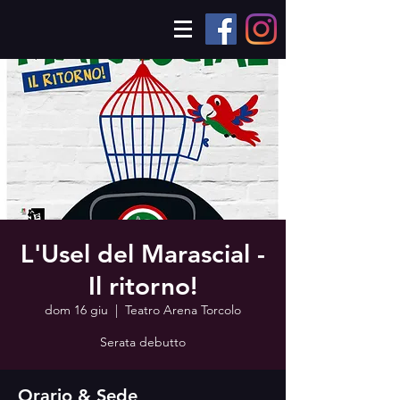
L'Usel del Marascial -
Il ritorno!
dom 16 giu
  |  
Teatro Arena Torcolo
Serata debutto
Orario & Sede